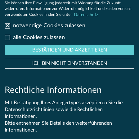
E
C-QUADRAT ARTS Total Return
Sie können Ihre Einwilligung jederzeit mit Wirkung für die Zukunft
widerrufen. Informationen zur Widerrufsmöglichkeit und zu den von uns
Global AMI
Datenschutz
verwendeten Cookies finden Sie unter
nicht anbieten dürfen.
DS
notwendige Cookies zulassen
alle Cookies zulassen
KT
BESTÄTIGEN UND AKZEPTIEREN
ICH BIN NICHT EINVERSTANDEN
ORING
Rechtliche Informationen
©
ARTS Asset
Offenlegungsbericht IFR
Datenschutz
Mit Bestätigung Ihres Anlegertypes akzeptieren Sie die
Management
Mitwirkungspolitik
Rechtliche Hinweise
Datenschutzrichtlinien sowie die Rechtlichen
GmbH
Impressum
Karriere
Informationen.
Ein Unternehmen
Bitte entnehmen Sie Details den weiterführenden
der C-QUADRAT
Gruppe
Informationen.