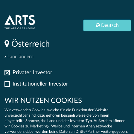
S
|
Deutsch
Österreich
Deutsch
RNEHMEN
Österreich
Land ändern
PT
Privater Investor
Institutioneller Investor
ALTIGKEITSKONZEPT
Zu unserem Bedauern müssen wir Sie
WIR NUTZEN COOKIES
leider darüber informieren, dass wir in
Wir verwenden Cookies, welche für die Funktion der Website
unverzichtbar sind, dazu gehören beispielsweise die von Ihnen
dem von Ihnen gewählten Land das
eingestellte Sprache, das Land und der Investor-Typ. Außerdem können
wir Cookies zu Marketing-, Werbe und internen Analysezwecke
Produkt
verwenden; dabei werden keine Daten an Dritte/Partner weitergegeben.